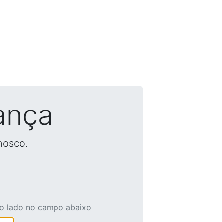
ança
nosco.
ao lado no campo abaixo