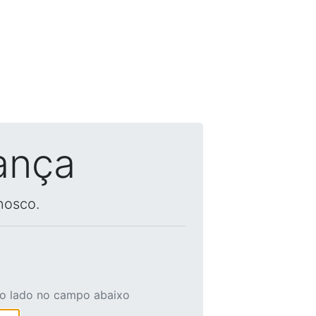
ança
nosco.
ao lado no campo abaixo