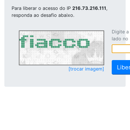
Para liberar o acesso
do IP
216.73.216.111
,
responda ao desafio abaixo.
Digite 
lado no
[trocar imagem]