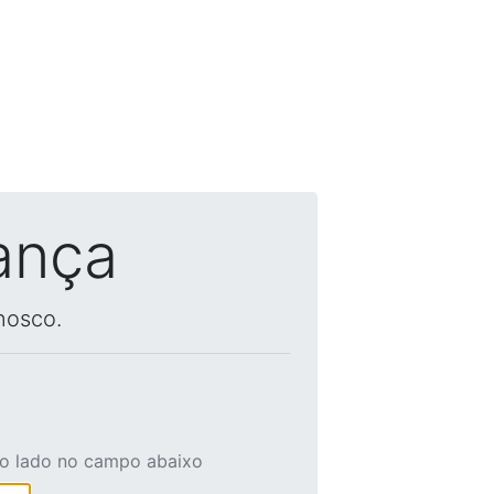
ança
nosco.
ao lado no campo abaixo